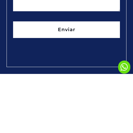
Enviar
Somos un estudio contable notarial jurídico que apoya a empresas y
emprendedores en su crecimiento.
Links
Contacto