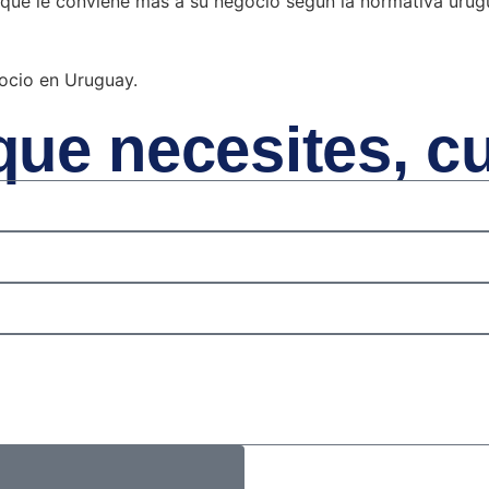
 que le conviene más a su negocio según la normativa urug
gocio en Uruguay.
que necesites, c