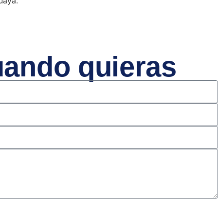
uaya.
uando quieras