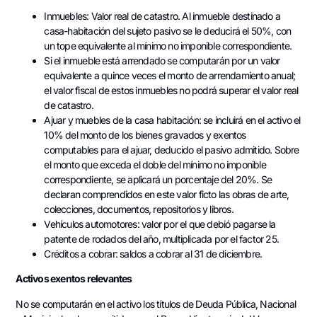
Inmuebles: Valor real de catastro. Al inmueble destinado a
casa-habitación del sujeto pasivo se le deducirá el 50%, con
un tope equivalente al mínimo no imponible correspondiente.
Si el inmueble está arrendado se computarán por un valor
equivalente a quince veces el monto de arrendamiento anual;
el valor fiscal de estos inmuebles no podrá superar el valor real
de catastro.
Ajuar y muebles de la casa habitación: se incluirá en el activo el
10% del monto de los bienes gravados y exentos
computables para el ajuar, deducido el pasivo admitido. Sobre
el monto que exceda el doble del mínimo no imponible
correspondiente, se aplicará un porcentaje del 20%. Se
declaran comprendidos en este valor ficto las obras de arte,
colecciones, documentos, repositorios y libros.
Vehículos automotores: valor por el que debió pagarse la
patente de rodados del año, multiplicada por el factor 25.
Créditos a cobrar: saldos a cobrar al 31 de diciembre.
Activos exentos relevantes
No se computarán en el activo los títulos de Deuda Pública, Nacional